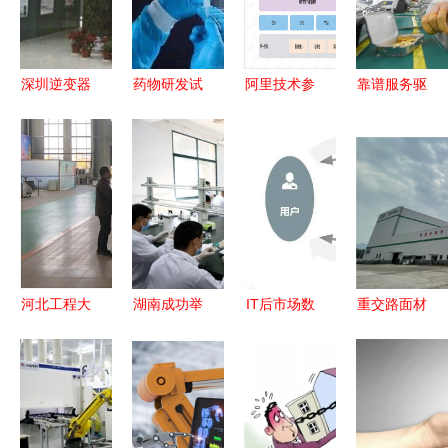
深圳逆变器
药物研发试
阿里技术参
靠谱服务驱
厂的专业通
验中原始记
考图册 研
动技术创
讯工程技术
录错误如何
发篇通讯工
新，标准引
研发及服务
修改及审核
程技术研发
领未来——
要点
与服务
一家光通信
企业的出海
秘籍
河北工程大
湖南成功举
IT后市场数
重交路面材
学创新方法
办第四届全
字化转型
料再生工厂
研究中心助
省水产技术
驱动因素、
项目投用与
力企业产品
推广职业技
产业链与服
通讯工程技
研发与通讯
能竞赛 融
务变革及商
术研发及服