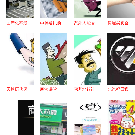
工程技术服
合通讯工程
业模式创新
务
务
技术研发与
服务
国产化率最
中兴通讯前
案外人能否
房屋买卖合
高的高效太
三季度营收
提出执行异
同的有效与
阳能电池智
741.3亿
议及执行异
无效情形解
能制造生产
元，高研发
议申请费用
析
线在麓谷投
投入驱动
解析——以
产
5G新业态
通讯工程技
共建
术研发及服
务为例
天朝历代保
寒法讲堂丨
宅基地转让
北汽福田官
障房发展历
未经抵押权
协议的法律
方辟谣 恒
程与通讯工
人同意出租
效力与反悔
大未接触宝
程技术研发
抵押物，承
机制
沃股权转让
服务的关联
租人能否排
事宜
演进
除执行？