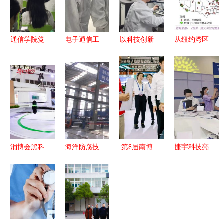
通信学院党
电子通信工
以科技创新
从纽约湾区
总支书记讲
程学院深入
引领镁冶金
的历史，看
授特色党课
走访用人单
绿色革命
粤港澳大湾
聚焦通信技
位，看望技
榆林新材料
区未来的财
术研发与服
术研发与通
集团研发中
富在哪里
务，主题教
讯服务类毕
心通讯工程
通讯工程技
育创新推进
业生
技术研发及
术研发及服
服务探索
务
消博会黑科
海洋防腐技
第8届南博
捷宇科技亮
技大放异彩
术 钢护栏
会丨云南白
相2021政
小鹏飞行汽
的使用寿命
药重塑药品
法智能化建
车引外交官
延至50年，
医疗服务体
设技术装备
喝彩，通讯
质量远高于
验 系统便
及成果展，