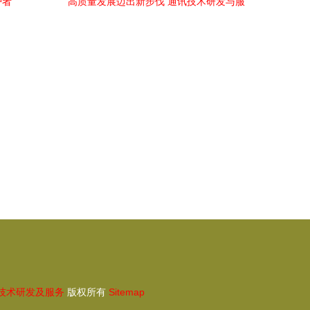
护者
高质量发展迈出新步伐 通讯技术研发与服
务助力智慧枞阳建设
技术研发及服务
版权所有
Sitemap